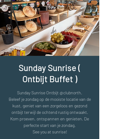
Sunday Sunrise (
Ontbijt Buffet )
Sunday Sunrise Ontbijt @clubnorth.
Beleef je zondag op de mooiste locatie van de
kust, geniet van een zorgeloos en gezond
ontbijt terwijl de ochtend rustig ontwaakt.
Kom proeven, ontspannen en genieten. De
perfecte start van je zondag.
See you at sunrise!