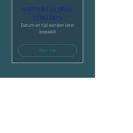
NORTH & FOILDRIVE
DEMO DAY's
Datum en tijd worden later
bepaald
Meer info
EXPERIENCE CENTER
EVENTS
KITE SCHOOL
BEDRIJVEN
WING SCHOOL
VRIENDEN &
FOIL SCHOOL
FAMILIE
SHOP
ARRANGEMENTEN
RENTAL