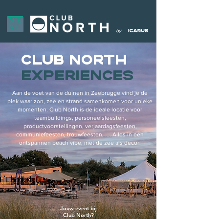
ME
NU
CLUB NORTH
EXPERIENCES
Aan de voet van de duinen in Zeebrugge vind je de
plek waar zon, zee en strand samenkomen voor unieke
momenten. Club North is de ideale locatie voor
teambuildings, personeelsfeesten,
productvoorstellingen, verjaardagsfeesten,
communiefeesten, trouwfeesten, .... Alles in een
ontspannen beach vibe, met de zee als decor.
Jouw event bij
Club North?