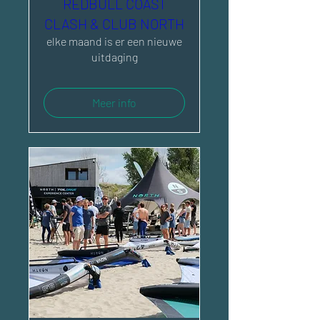
REDBULL COAST
CLASH & CLUB NORTH
elke maand is er een nieuwe
uitdaging
Meer info