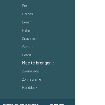
Bar
Harnas
Leash
Helm
Crash vest
Wetsuit
Board
Mee te brengen :
Zwemkledij
Zonnecrème
Handdoek