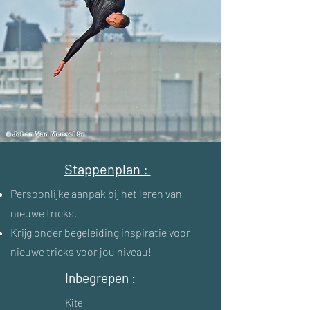
Stappenplan :
Persoonlijke aanpak bij het leren van
nieuwe tricks.
Krijg onder begeleiding inspiratie voor
nieuwe tricks voor jou niveau!
Inbegrepen :
Kite