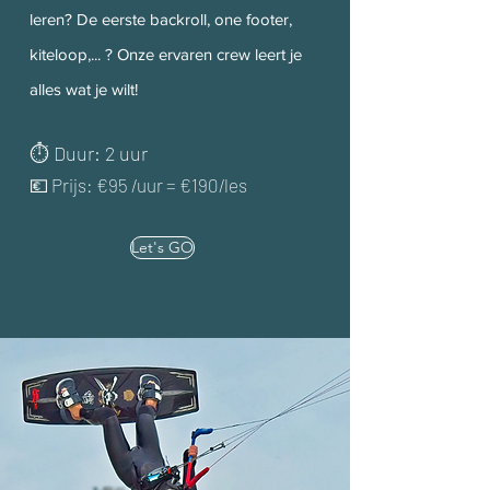
leren? De eerste backroll, one footer,
kiteloop,... ? Onze ervaren crew leert je
alles wat je wilt!
⏱ Duur: 2 uur
💶 Prijs: €95 /uur = €190/les
Let's GO