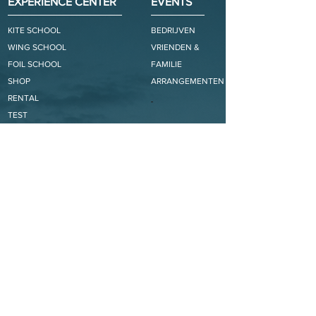
EXPERIENCE CENTER
EVENTS
KITE SCHOOL
BEDRIJVEN
WING SCHOOL
VRIENDEN &
FOIL SCHOOL
FAMILIE
SHOP
ARRANGEMENTEN
RENTAL
TEST
CENTER INFO
INFO
MEMBERSHIP
nico@icarussurfclub.be
METEO
BAR INFO
WEBCAM
natasja@icarussurfclub.be
FAQ
STAY IN TOUCH
CONTACT