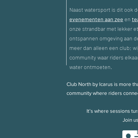
Naast watersport is dit ook d
evenementen aan zee
en
te
onze strandbar met lekker e
ontspannen omgeving aan de 
meer dan alleen een club; w
community waar riders elkaar
water ontmoeten.
Club North by Icarus is more tha
community where riders connec
It’s where sessions tu
Join u