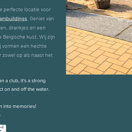
e perfecte locatie voor
ambuildings
. Geniet van
ten, drankjes en een
Belgische kust. Wij zijn
ij vormen een hechte
 zowel op als naast het
n a club, it's a strong
t on and off the water.
rn into memories!
s