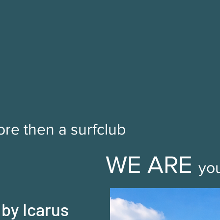
re then a surfclub
WE ARE
yo
 by Icarus