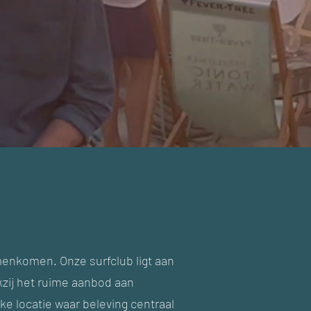
enkomen. Onze surfclub ligt aan
kzij het ruime aanbod aan
ke locatie waar beleving centraal