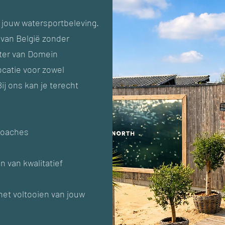
r jouw watersportbeleving.
 van België zonder
ater van Domein
locatie voor zowel
ij ons kan je terecht
coaches
 van kwalitatief
het voltooien van jouw