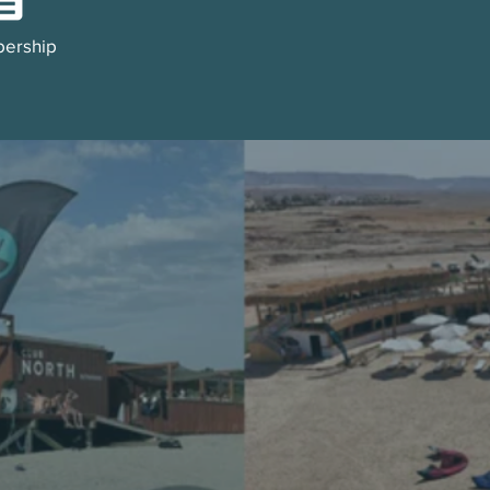
ership
de
ERS
T-
GIUM