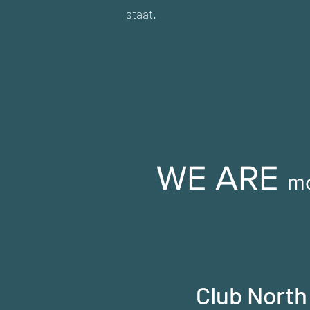
staat.
WE ARE
mo
Club North