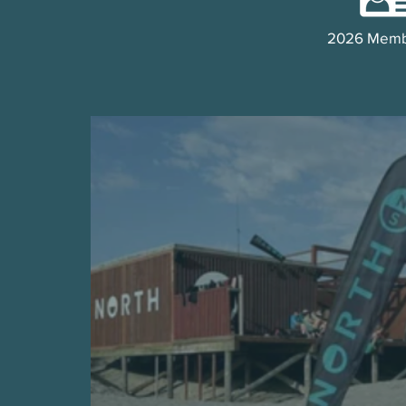
2026 Memb
WE ARE
one of the worldwi
CLUB NORTH CENT
PORTUGAL-EGYP
NETHERLANDS-BEL